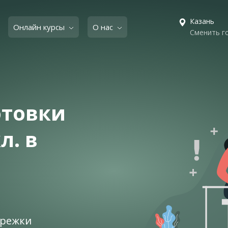
Казань
Онлайн курсы
О нас
Сменить г
отовки
л. в
брежки